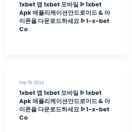
1xbet 앱 1xbet 모바일 ᐉ 1xbet
Apk 애플리케이션안드로이드 & 아
이폰을 다운로드하세요 ᐉ 1-x-bet
Co
Sep 18, 2024
1xbet 앱 1xbet 모바일 ᐉ 1xbet
Apk 애플리케이션안드로이드 & 아
이폰을 다운로드하세요 ᐉ 1-x-bet
Co