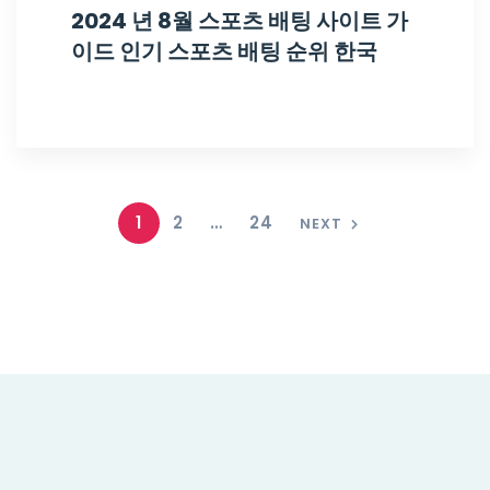
2024 년 8월 스포츠 배팅 사이트 가
이드 인기 스포츠 배팅 순위 한국
1
2
…
24
NEXT