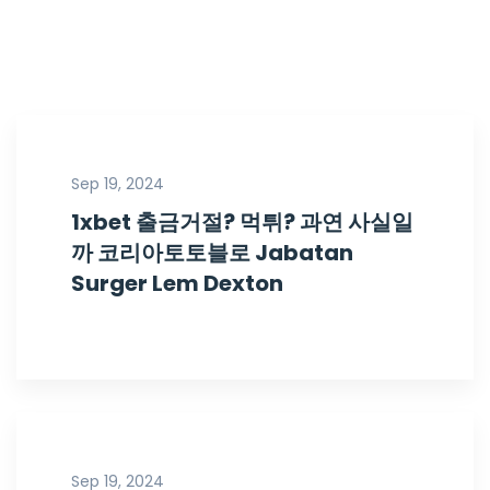
Sep 19, 2024
1xbet 출금거절? 먹튀? 과연 사실일
까 코리아토토블로 Jabatan
Surger Lem Dexton
Sep 19, 2024