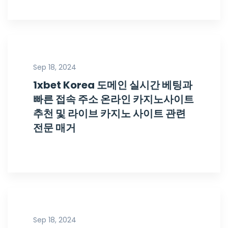
Sep 18, 2024
1xbet Korea 도메인 실시간 베팅과
빠른 접속 주소 온라인 카지노사이트
추천 및 라이브 카지노 사이트 관련
전문 매거
Sep 18, 2024