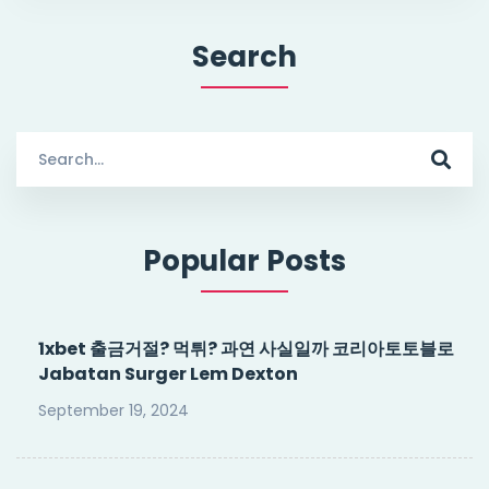
Search
Search
for:
Popular Posts
1xbet 출금거절? 먹튀? 과연 사실일까 코리아토토블로
Jabatan Surger Lem Dexton
September 19, 2024