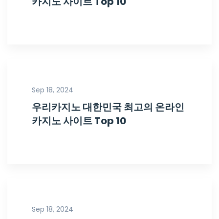
카지노 사이트 Top 10
Sep 18, 2024
우리카지노 대한민국 최고의 온라인
카지노 사이트 Top 10
Sep 18, 2024