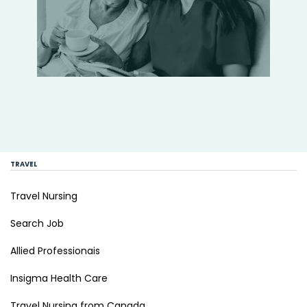
TRAVEL
Travel Nursing
Search Job
Allied Professionais
Insigma Health Care
Travel Nursing from Canada