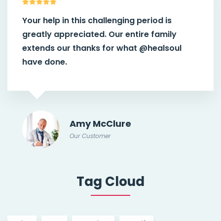
Your help in this challenging period is
greatly appreciated. Our entire family
extends our thanks for what
@healsoul
have done.
Amy McClure
Our Customer
Tag Cloud