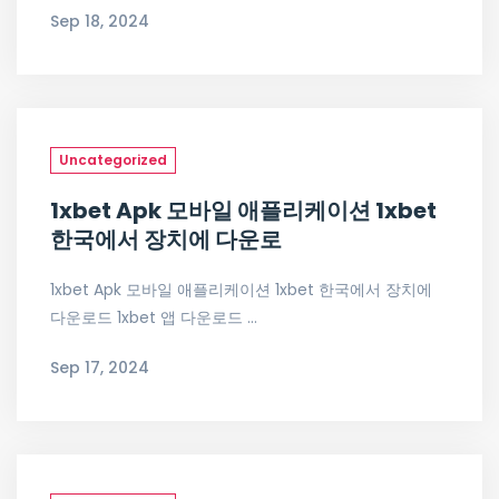
Sep 18, 2024
Uncategorized
1xbet Apk 모바일 애플리케이션 1xbet
한국에서 장치에 다운로
1xbet Apk 모바일 애플리케이션 1xbet 한국에서 장치에
다운로드 1xbet 앱 다운로드 …
Sep 17, 2024