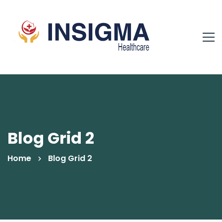
Blog Grid 2
Home
Blog Grid 2