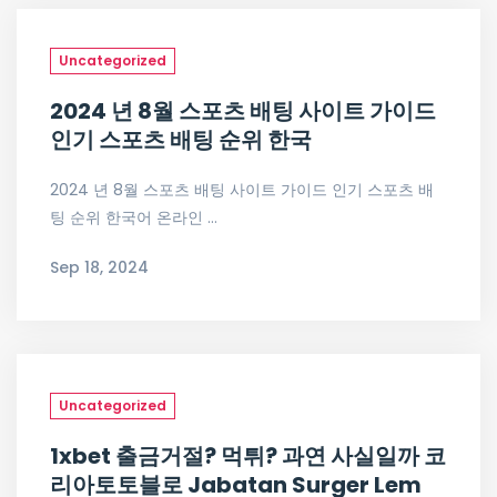
Uncategorized
2024 년 8월 스포츠 배팅 사이트 가이드
인기 스포츠 배팅 순위 한국
2024 년 8월 스포츠 배팅 사이트 가이드 인기 스포츠 배
팅 순위 한국어 온라인 …
Sep 18, 2024
Uncategorized
1xbet 출금거절? 먹튀? 과연 사실일까 코
리아토토블로 Jabatan Surger Lem