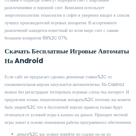
развлечениями и хороший слот. Компания использует
энерготехнологиях технологии в софте и уверенно входит в список
лучших производителей игровых аппаратов. В ассортименте
развлечений находится известный во всем мире слот с самым
большим возвратом 99%2C 07%.
Скачать Бесплатные Игровые Автоматы
На Android
Если сайт не предлагает сделано денежные ставки%2C то
ознакомительная версия запускается автоматически. На Casinoz
можно без регистрации тестировать игровые слоты «на интерес». И
предлагаем только лицензионные аппараты%2C поэтому вы можете
быть уверен%2C что в бесплатной версии правила только будут
отличаться от условий игры в казино на деньги. Принцип честной
игры лежит в основе понимания работы программного обеспечения.
деньги%2C вас нужно перейти по ссылке на он из