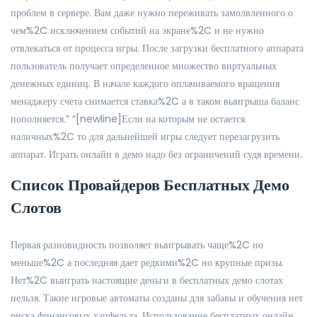
проблем в сервере. Вам даже нужно переживать замолвленного о
чем%2C исключением событий на экране%2C и не нужно
отвлекаться от процесса игры. После загрузки бесплатного аппарата
пользователь получает определенное множество виртуальных
денежных единиц. В начале каждого оплачиваемого вращения
менаджеру счета снимается ставка%2C а в таком выигрыша баланс
пополняется.” “[newline]Если на которым не остается
наличных%2C то для дальнейшей игры следует перезагрузить
аппарат. Играть онлайн в демо надо без ограничений судя времени.
Список Провайдеров Бесплатных Демо
Слотов
Первая разновидность позволяет выигрывать чаще%2C но
меньше%2C а последняя дает редкими%2C но крупные призы.
Нет%2C выиграть настоящие деньги в бесплатных демо слотах
нельзя. Такие игровые автоматы созданы для забавы и обучения нет
риска финансовых хацфельда. Использование бесплатных онлайн