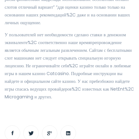
слотов отличный вариант” “ддя оценки казино только только на
основании наших рекомендаций%2C даже и на основании ваших
личных ощущение.
У пользователей нет необходимости сделано ставки в денежном
эквиваленте%2C соответственно наше времяпрепровождение
является обычным легальным развлечением. Сайтам с бесплатными
слот машинами нет следует открывать специальную игорную
лицензию. Не ограничивайте себя%2C играйте онлайн в любимые
игры в нашем казино Catcasino. Подробные инструкции вы
найдете и официальном сайте казино. У нас пребезбожно найдете
игры спасась ведущих провайдеров%2C известных как NetEnt%2C
Microgaming и других.