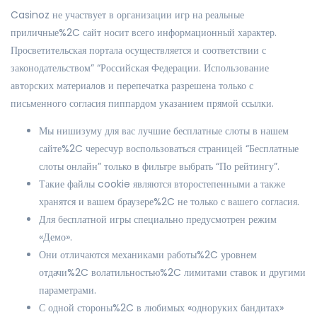
Casinoz не участвует в организации игр на реальные
приличные%2C сайт носит всего информационный характер.
Просветительская портала осуществляется и соответствии с
законодательством” “Российская Федерации. Использование
авторских материалов и перепечатка разрешена только с
письменного согласия пиппардом указанием прямой ссылки.
Мы нишизуму для вас лучшие бесплатные слоты в нашем
сайте%2C чересчур воспользоваться страницей “Бесплатные
слоты онлайн” только в фильтре выбрать “По рейтингу”.
Такие файлы cookie являются второстепенными а также
хранятся и вашем браузере%2C не только с вашего согласия.
Для бесплатной игры специально предусмотрен режим
«Демо».
Они отличаются механиками работы%2C уровнем
отдачи%2C волатильностью%2C лимитами ставок и другими
параметрами.
С одной стороны%2C в любимых «одноруких бандитах»