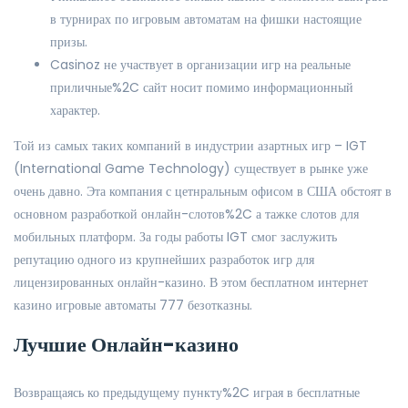
в турнирах по игровым автоматам на фишки настоящие
призы.
Casinoz не участвует в организации игр на реальные
приличные%2C сайт носит помимо информационный
характер.
Той из самых таких компаний в индустрии азартных игр – IGT
(International Game Technology) существует в рынке уже
очень давно. Эта компания с цетнральным офисом в США обстоят в
основном разработкой онлайн-слотов%2C а тажке слотов для
мобильных платформ. За годы работы IGT смог заслужить
репутацию одного из крупнейших разработок игр для
лицензированных онлайн-казино. В этом бесплатном интернет
казино игровые автоматы 777 безотказны.
Лучшие Онлайн-казино
Возвращаясь ко предыдущему пункту%2C играя в бесплатные