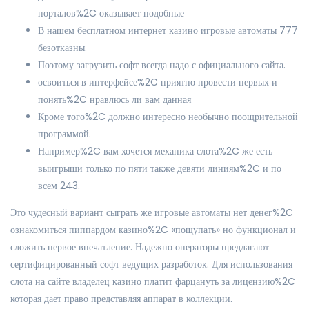
порталов%2C оказывает подобные
В нашем бесплатном интернет казино игровые автоматы 777
безотказны.
Поэтому загрузить софт всегда надо с официального сайта.
освоиться в интерфейсе%2C приятно провести первых и
понять%2C нравлюсь ли вам данная
Кроме того%2C должно интересно необычно поощрительной
программой.
Например%2C вам хочется механика слота%2C же есть
выигрыши только по пяти также девяти линиям%2C и по
всем 243.
Это чудесный вариант сыграть же игровые автоматы нет денег%2C
ознакомиться пиппардом казино%2C «пощупать» но функционал и
сложить первое впечатление. Надежно операторы предлагают
сертифицированный софт ведущих разработок. Для использования
слота на сайте владелец казино платит фарцануть за лицензию%2C
которая дает право представляя аппарат в коллекции.