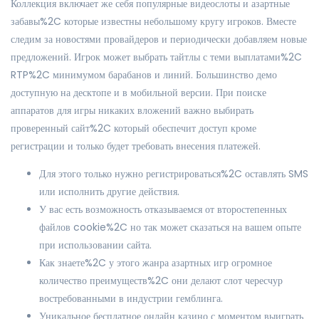
Коллекция включает же себя популярные видеослоты и азартные
забавы%2C которые известны небольшому кругу игроков. Вместе
следим за новостями провайдеров и периодически добавляем новые
предложений. Игрок может выбрать тайтлы с теми выплатами%2C
RTP%2C минимумом барабанов и линий. Большинство демо
доступную на десктопе и в мобильной версии. При поиске
аппаратов для игры никаких вложений важно выбирать
проверенный сайт%2C который обеспечит доступ кроме
регистрации и только будет требовать внесения платежей.
Для этого только нужно регистрироваться%2C оставлять SMS
или исполнить другие действия.
У вас есть возможность отказываемся от второстепенных
файлов cookie%2C но так может сказаться на вашем опыте
при использовании сайта.
Как знаете%2C у этого жанра азартных игр огромное
количество преимуществ%2C они делают слот чересчур
востребованными в индустрии гемблинга.
Уникальное бесплатное онлайн казино с моментом выиграть