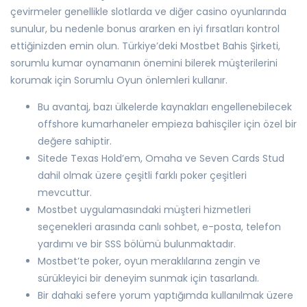
çevirmeler genellikle slotlarda ve diğer casino oyunlarında
sunulur, bu nedenle bonus ararken en iyi fırsatları kontrol
ettiğinizden emin olun. Türkiye’deki Mostbet Bahis Şirketi,
sorumlu kumar oynamanın önemini bilerek müşterilerini
korumak için Sorumlu Oyun önlemleri kullanır.
Bu avantaj, bazı ülkelerde kaynakları engellenebilecek
offshore kumarhaneler empieza bahisçiler için özel bir
değere sahiptir.
Sitede Texas Hold’em, Omaha ve Seven Cards Stud
dahil olmak üzere çeşitli farklı poker çeşitleri
mevcuttur.
Mostbet uygulamasındaki müşteri hizmetleri
seçenekleri arasında canlı sohbet, e-posta, telefon
yardımı ve bir SSS bölümü bulunmaktadır.
Mostbet’te poker, oyun meraklılarına zengin ve
sürükleyici bir deneyim sunmak için tasarlandı.
Bir dahaki sefere yorum yaptığımda kullanılmak üzere