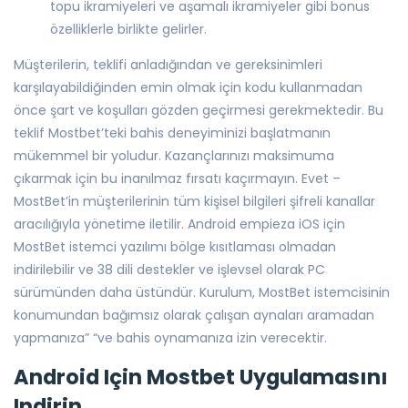
topu ikramiyeleri ve aşamalı ikramiyeler gibi bonus
özelliklerle birlikte gelirler.
Müşterilerin, teklifi anladığından ve gereksinimleri
karşılayabildiğinden emin olmak için kodu kullanmadan
önce şart ve koşulları gözden geçirmesi gerekmektedir. Bu
teklif Mostbet’teki bahis deneyiminizi başlatmanın
mükemmel bir yoludur. Kazançlarınızı maksimuma
çıkarmak için bu inanılmaz fırsatı kaçırmayın. Evet –
MostBet’in müşterilerinin tüm kişisel bilgileri şifreli kanallar
aracılığıyla yönetime iletilir. Android empieza iOS için
MostBet istemci yazılımı bölge kısıtlaması olmadan
indirilebilir ve 38 dili destekler ve işlevsel olarak PC
sürümünden daha üstündür. Kurulum, MostBet istemcisinin
konumundan bağımsız olarak çalışan aynaları aramadan
yapmanıza” “ve bahis oynamanıza izin verecektir.
Android Için Mostbet Uygulamasını
Indirin