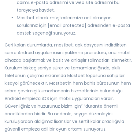
adımı, e-posta adresimi ve web site adresimi bu
tarayıcıya kaydet.
Mostbet olarak müşterilerimize acil olmayan
sorularınız için [email protected] adresinden e-posta
destek seçeneği sunuyoruz.
Geri kalan durumlarda, mostbet. apk dosyasını indirdikten
sonra Android uygulamasını yükleme prosedürü, onu mobil
cihazda başlatmak ve basit ve anlaşılır talimatları izlemektir.
Kurulum birkaç saniye sürer ve tamamlandığında, akıllı
telefonun çalışma ekranında Mostbet logosuna sahip bir
kısayol görünecektir. Mostbet’in hem bahis bürosunun hem
sobre çevrimiçi kumarhanenin hizmetlerinin bulunduğu
Android empieza iOS için mobil uygulamaları vardır.
Güvenliğiniz ve huzurunuz bizim için” “durante önemli
önceliklerden biridir. Bu nedenle, saygın düzenleyici
kuruluşlardan aldığımız lisanslar ve sertifikalar aracılığıyla
güvenli empieza adil bir oyun ortamı sunuyoruz.