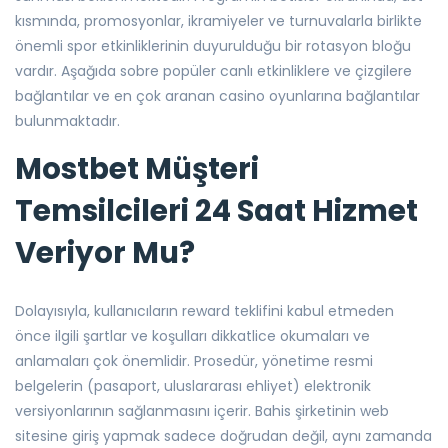
kısmında, promosyonlar, ikramiyeler ve turnuvalarla birlikte
önemli spor etkinliklerinin duyurulduğu bir rotasyon bloğu
vardır. Aşağıda sobre popüler canlı etkinliklere ve çizgilere
bağlantılar ve en çok aranan casino oyunlarına bağlantılar
bulunmaktadır.
Mostbet Müşteri
Temsilcileri 24 Saat Hizmet
Veriyor Mu?
Dolayısıyla, kullanıcıların reward teklifini kabul etmeden
önce ilgili şartlar ve koşulları dikkatlice okumaları ve
anlamaları çok önemlidir. Prosedür, yönetime resmi
belgelerin (pasaport, uluslararası ehliyet) elektronik
versiyonlarının sağlanmasını içerir. Bahis şirketinin web
sitesine giriş yapmak sadece doğrudan değil, aynı zamanda