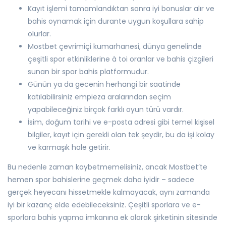
Kayıt işlemi tamamlandıktan sonra iyi bonuslar alır ve
bahis oynamak için durante uygun koşullara sahip
olurlar.
Mostbet çevrimiçi kumarhanesi, dünya genelinde
çeşitli spor etkinliklerine à toi oranlar ve bahis çizgileri
sunan bir spor bahis platformudur.
Günün ya da gecenin herhangi bir saatinde
katılabilirsiniz empieza aralarından seçim
yapabileceğiniz birçok farklı oyun türü vardır.
İsim, doğum tarihi ve e-posta adresi gibi temel kişisel
bilgiler, kayıt için gerekli olan tek şeydir, bu da işi kolay
ve karmaşık hale getirir.
Bu nedenle zaman kaybetmemelisiniz, ancak Mostbet’te
hemen spor bahislerine geçmek daha iyidir – sadece
gerçek heyecanı hissetmekle kalmayacak, aynı zamanda
iyi bir kazanç elde edebileceksiniz. Çeşitli sporlara ve e-
sporlara bahis yapma imkanına ek olarak şirketinin sitesinde