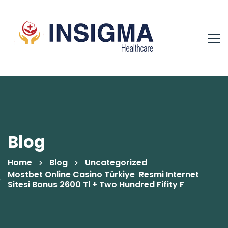
Blog
Home
Blog
Uncategorized
Mostbet Online Casino Türkiye ️ Resmi Internet
Sitesi Bonus 2600 Tl + Two Hundred Fifity F