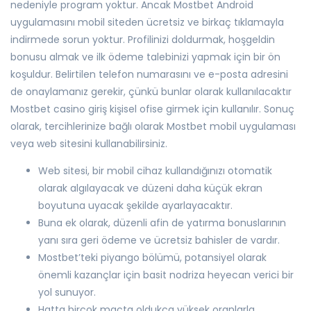
nedeniyle program yoktur. Ancak Mostbet Android
uygulamasını mobil siteden ücretsiz ve birkaç tıklamayla
indirmede sorun yoktur. Profilinizi doldurmak, hoşgeldin
bonusu almak ve ilk ödeme talebinizi yapmak için bir ön
koşuldur. Belirtilen telefon numarasını ve e-posta adresini
de onaylamanız gerekir, çünkü bunlar olarak kullanılacaktır
Mostbet casino giriş kişisel ofise girmek için kullanılır. Sonuç
olarak, tercihlerinize bağlı olarak Mostbet mobil uygulaması
veya web sitesini kullanabilirsiniz.
Web sitesi, bir mobil cihaz kullandığınızı otomatik
olarak algılayacak ve düzeni daha küçük ekran
boyutuna uyacak şekilde ayarlayacaktır.
Buna ek olarak, düzenli afin de yatırma bonuslarının
yanı sıra geri ödeme ve ücretsiz bahisler de vardır.
Mostbet’teki piyango bölümü, potansiyel olarak
önemli kazançlar için basit nodriza heyecan verici bir
yol sunuyor.
Hatta birçok maçta oldukça yüksek oranlarla