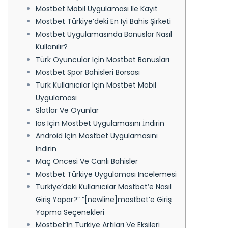
Mostbet Mobil Uygulaması Ile Kayıt
Mostbet Türkiye’deki En Iyi Bahis Şirketi
Mostbet Uygulamasında Bonuslar Nasıl
Kullanılır?
Türk Oyuncular Için Mostbet Bonusları
Mostbet Spor Bahisleri Borsası
Türk Kullanıcılar Için Mostbet Mobil
Uygulaması
Slotlar Ve Oyunlar
Ios Için Mostbet Uygulamasını İndirin
Android Için Mostbet Uygulamasını
Indirin
Maç Öncesi Ve Canlı Bahisler
Mostbet Türkiye Uygulaması Incelemesi
Türkiye’deki Kullanıcılar Mostbet’e Nasıl
Giriş Yapar?” “[newline]mostbet’e Giriş
Yapma Seçenekleri
Mostbet’in Türkiye Artıları Ve Eksileri