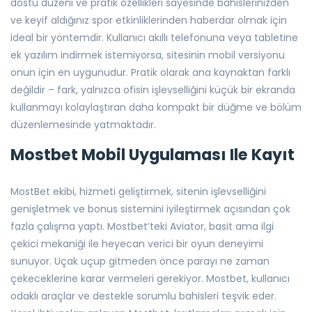
dostu düzeni ve pratik özellikleri sayesinde bahislerinizden
ve keyif aldığınız spor etkinliklerinden haberdar olmak için
ideal bir yöntemdir. Kullanıcı akıllı telefonuna veya tabletine
ek yazılım indirmek istemiyorsa, sitesinin mobil versiyonu
onun için en uygunudur. Pratik olarak ana kaynaktan farklı
değildir – fark, yalnızca ofisin işlevselliğini küçük bir ekranda
kullanmayı kolaylaştıran daha kompakt bir düğme ve bölüm
düzenlemesinde yatmaktadır.
Mostbet Mobil Uygulaması Ile Kayıt
MostBet ekibi, hizmeti geliştirmek, sitenin işlevselliğini
genişletmek ve bonus sistemini iyileştirmek açısından çok
fazla çalışma yaptı. Mostbet’teki Aviator, basit ama ilgi
çekici mekaniği ile heyecan verici bir oyun deneyimi
sunuyor. Uçak uçup gitmeden önce parayı ne zaman
çekeceklerine karar vermeleri gerekiyor. Mostbet, kullanıcı
odaklı araçlar ve destekle sorumlu bahisleri teşvik eder.