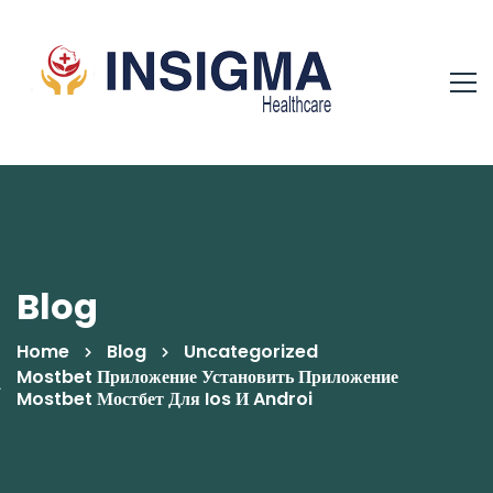
Blog
Home
Blog
Uncategorized
Mostbet Приложение Установить Приложение
Mostbet Мостбет Для Ios И Androi