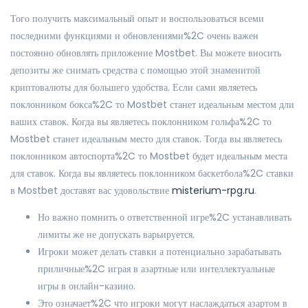
Того получить максимальный опыт и воспользоваться всеми
последними функциями и обновлениями%2C очень важен
постоянно обновлять приложение Mostbet. Вы можете вносить
депозиты же снимать средства с помощью этой знаменитой
криптовалюты для большего удобства. Если сами являетесь
поклонником бокса%2C то Mostbet станет идеальным местом дли
ваших ставок. Когда вы являетесь поклонником гольфа%2C то
Mostbet станет идеальным место для ставок. Тогда вы являетесь
поклонником автоспорта%2C то Mostbet будет идеальным места
для ставок. Когда вы являетесь поклонником баскетбола%2C ставки
в Mostbet доставят вас удовольствие
misterium-rpg.ru
.
Но важно помнить о ответственной игре%2C устанавливать
лимиты же не допускать варьируется.
Игроки может делать ставки а потенциально зарабатывать
приличные%2C играя в азартные или интеллектуальные
игры в онлайн-казино.
Это означает%2C что игроки могут наслаждаться азартом в