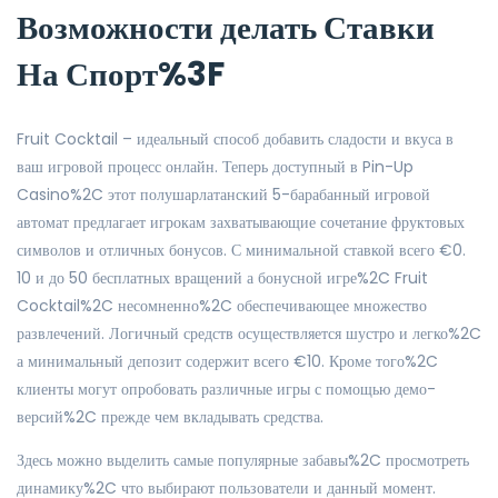
Возможности делать Ставки
На Спорт%3F
Fruit Cocktail – идеальный способ добавить сладости и вкуса в
ваш игровой процесс онлайн. Теперь доступный в Pin-Up
Casino%2C этот полушарлатанский 5-барабанный игровой
автомат предлагает игрокам захватывающие сочетание фруктовых
символов и отличных бонусов. С минимальной ставкой всего €0.
10 и до 50 бесплатных вращений а бонусной игре%2C Fruit
Cocktail%2C несомненно%2C обеспечивающее множество
развлечений. Логичный средств осуществляется шустро и легко%2C
а минимальный депозит содержит всего €10. Кроме того%2C
клиенты могут опробовать различные игры с помощью демо-
версий%2C прежде чем вкладывать средства.
Здесь можно выделить самые популярные забавы%2C просмотреть
динамику%2C что выбирают пользователи и данный момент.