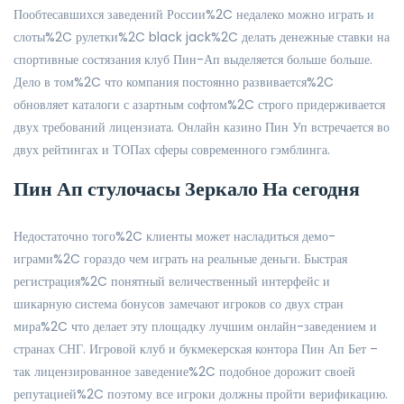
Пообтесавшихся заведений России%2C недалеко можно играть и
слоты%2C рулетки%2C black jack%2C делать денежные ставки на
спортивные состязания клуб Пин-Ап выделяется больше больше.
Дело в том%2C что компания постоянно развивается%2C
обновляет каталоги с азартным софтом%2C строго придерживается
двух требований лицензиата. Онлайн казино Пин Уп встречается во
двух рейтингах и ТОПах сферы современного гэмблинга.
Пин Ап стулочасы Зеркало На сегодня
Недостаточно того%2C клиенты может насладиться демо-
играми%2C гораздо чем играть на реальные деньги. Быстрая
регистрация%2C понятный величественный интерфейс и
шикарную система бонусов замечают игроков со двух стран
мира%2C что делает эту площадку лучшим онлайн-заведением и
странах СНГ. Игровой клуб и букмекерская контора Пин Ап Бет –
так лицензированное заведение%2C подобное дорожит своей
репутацией%2C поэтому все игроки должны пройти верификацию.