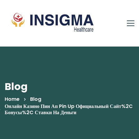
Blog
Home
Blog
Онлайн Казино Пин Ап Pin Up Официальный Сайт%2C
Бонусы%2C Ставки На Деньги