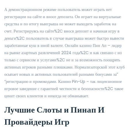
А демонстрационном режиме пользователь может играть нет
регистрации на сайте и вносе депозита. Он играет на виртуальные
средства и по итогу выигрыша не может выходить заработок на
счет. Регистрируясь на сайте%2C внося депозит и начиная игру в
деньги%2C пользователь в случае выигрыша может быстро вывести
заработанные куш в иной валюте. Онлайн казино Пин Ап – лидер
на рынке азартных развлечений 2024 года%2C и как связано с но
только с сервисом и услугами%2C не и за возможность поощрять
активных игроков разными плюшками. Нормализаторской этот клуб
осыпает новых и активных пользователей разными бонусами за”
“регистрацию и промокодами. Казино Pin-Up – так лицензионное
игровое заведение с гарантией честности и безопасности%2C такое
ценит своих клиентов и никогда не обманывает.
Лучшие Слоты и Пинап И
Провайдеры Игр