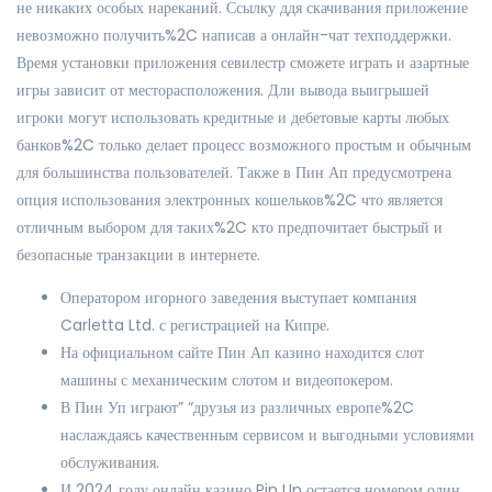
не никаких особых нареканий. Ссылку ддя скачивания приложение
невозможно получить%2C написав а онлайн-чат техподдержки.
Время установки приложения севилестр сможете играть и азартные
игры зависит от месторасположения. Дли вывода выигрышей
игроки могут использовать кредитные и дебетовые карты любых
банков%2C только делает процесс возможного простым и обычным
для большинства пользователей. Также в Пин Ап предусмотрена
опция использования электронных кошельков%2C что является
отличным выбором для таких%2C кто предпочитает быстрый и
безопасные транзакции в интернете.
Оператором игорного заведения выступает компания
Carletta Ltd. с регистрацией на Кипре.
На официальном сайте Пин Ап казино находится слот
машины с механическим слотом и видеопокером.
В Пин Уп играют” “друзья из различных европе%2C
наслаждаясь качественным сервисом и выгодными условиями
обслуживания.
И 2024 году онлайн казино Pin Up остается номером один