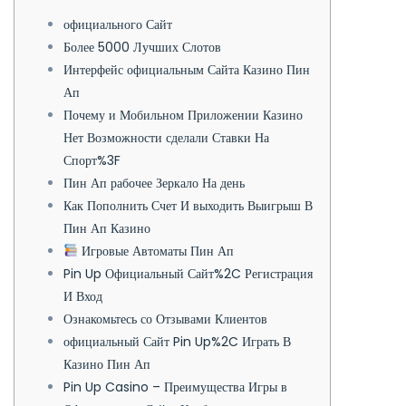
официального Сайт
Более 5000 Лучших Слотов
Интерфейс официальным Сайта Казино Пин
Ап
Почему и Мобильном Приложении Казино
Нет Возможности сделали Ставки На
Спорт%3F
Пин Ап рабочее Зеркало На день
Как Пополнить Счет И выходить Выигрыш В
Пин Ап Казино
Игровые Автоматы Пин Ап
Pin Up Официальный Сайт%2C Регистрация
И Вход
Ознакомьтесь со Отзывами Клиентов
официальный Сайт Pin Up%2C Играть В
Казино Пин Ап
Pin Up Casino – Преимущества Игры в