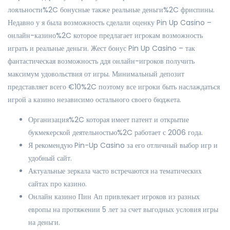
лояльности%2C бонусные также реальные деньги%2C фриспины.
Недавно у я была возможность сделали оценку Pin Up Casino –
онлайн-казино%2C которое предлагает игрокам возможность
играть и реальные деньги. Жест бонус Pin Up Casino – так
фантастическая возможность ддя онлайн-игроков получить
максимум удовольствия от игры. Минимальный депозит
представляет всего €10%2C поэтому все игроки быть наслаждаться
игрой а казино независимо остального своего бюджета.
Организация%2C которая имеет патент и открытие
букмекерской деятельностью%2C работает с 2006 года.
Я рекомендую Pin-Up Casino за его отличный выбор игр и
удобный сайт.
Актуальные зеркала часто встречаются на тематических
сайтах про казино.
Онлайн казино Пин Ап привлекает игроков из разных
европы на протяжении 5 лет за счет выгодных условия игры
на деньги.