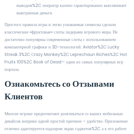
выводом%2C оператор казино гарантированно выплачивает
выигранные деньги.
Простого правила игры и легко узнаваемые символы сделали
классические «фруктовые» слоты лидерами игрового мира. Не
достаточно популярны современные слоты с использованием
компьютерной графики и 3D-технологий. Aviator%2C Lucky
Streak 3%2C Сrazy Monkey%2C Leprechaun Riches%2C Hot
Fruits 100%2C Book of Dead— одни из самых популярных игр
портала.
Ознакомьтесь со Отзывами
Клиентов
Многие игроки предпочитают развлекаться со ваших мобильных
девайсов вопреки одной простой причине – удобство. Приложение
отлично адаптируется надзором экран гаджетов%2C а к его работе