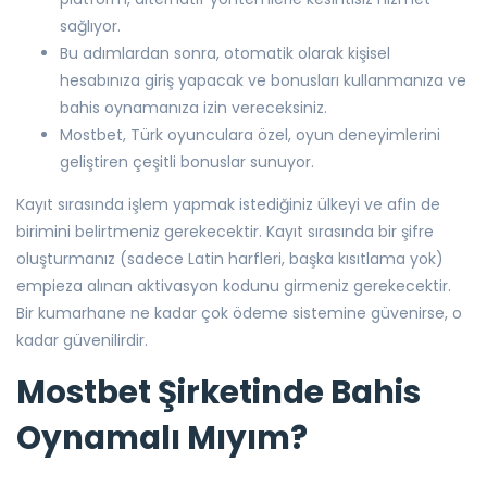
sağlıyor.
Bu adımlardan sonra, otomatik olarak kişisel
hesabınıza giriş yapacak ve bonusları kullanmanıza ve
bahis oynamanıza izin vereceksiniz.
Mostbet, Türk oyunculara özel, oyun deneyimlerini
geliştiren çeşitli bonuslar sunuyor.
Kayıt sırasında işlem yapmak istediğiniz ülkeyi ve afin de
birimini belirtmeniz gerekecektir. Kayıt sırasında bir şifre
oluşturmanız (sadece Latin harfleri, başka kısıtlama yok)
empieza alınan aktivasyon kodunu girmeniz gerekecektir.
Bir kumarhane ne kadar çok ödeme sistemine güvenirse, o
kadar güvenilirdir.
Mostbet Şirketinde Bahis
Oynamalı Mıyım?