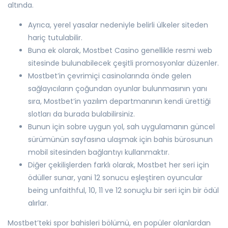
altında.
Ayrıca, yerel yasalar nedeniyle belirli ülkeler siteden
hariç tutulabilir.
Buna ek olarak, Mostbet Casino genellikle resmi web
sitesinde bulunabilecek çeşitli promosyonlar düzenler.
Mostbet’in çevrimiçi casinolarında önde gelen
sağlayıcıların çoğundan oyunlar bulunmasının yanı
sıra, Mostbet’in yazılım departmanının kendi ürettiği
slotları da burada bulabilirsiniz.
Bunun için sobre uygun yol, sah uygulamanın güncel
sürümünün sayfasına ulaşmak için bahis bürosunun
mobil sitesinden bağlantıyı kullanmaktır.
Diğer çekilişlerden farklı olarak, Mostbet her seri için
ödüller sunar, yani 12 sonucu eşleştiren oyuncular
being unfaithful, 10, 11 ve 12 sonuçlu bir seri için bir ödül
alırlar.
Mostbet’teki spor bahisleri bölümü, en popüler olanlardan