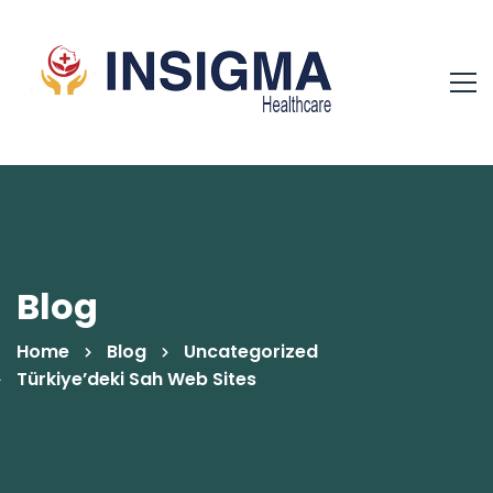
Blog
Home
Blog
Uncategorized
Türkiye’deki Sah Web Sites