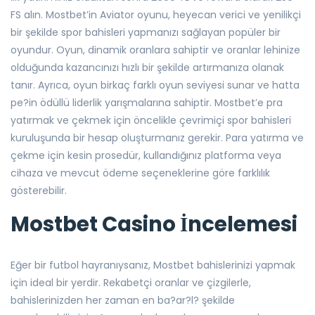
FS alın. Mostbet’in Aviator oyunu, heyecan verici ve yenilikçi
bir şekilde spor bahisleri yapmanızı sağlayan popüler bir
oyundur. Oyun, dinamik oranlara sahiptir ve oranlar lehinize
olduğunda kazancınızı hızlı bir şekilde artırmanıza olanak
tanır. Ayrıca, oyun birkaç farklı oyun seviyesi sunar ve hatta
pe?in ödüllü liderlik yarışmalarına sahiptir. Mostbet’e pra
yatırmak ve çekmek için öncelikle çevrimiçi spor bahisleri
kuruluşunda bir hesap oluşturmanız gerekir. Para yatırma ve
çekme için kesin prosedür, kullandığınız platforma veya
cihaza ve mevcut ödeme seçeneklerine göre farklılık
gösterebilir.
Mostbet Casino İncelemesi
Eğer bir futbol hayranıysanız, Mostbet bahislerinizi yapmak
için ideal bir yerdir. Rekabetçi oranlar ve çizgilerle,
bahislerinizden her zaman en ba?ar?l? şekilde