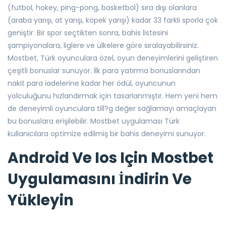
(futbol, hokey, ping-pong, basketbol) sıra dışı olanlara
(araba yarışı, at yarışı, köpek yarışı) kadar 33 farklı sporla çok
geniştir. Bir spor seçtikten sonra, bahis listesini
şampiyonalara, liglere ve ülkelere göre sıralayabilirsiniz.
Mostbet, Türk oyunculara özel, oyun deneyimlerini geliştiren
çeşitli bonuslar sunuyor. İlk para yatırma bonuslarından
nakit para iadelerine kadar her ödül, oyuncunun
yolculuğunu hızlandırmak için tasarlanmıştır. Hem yeni hem
de deneyimli oyunculara till?g değer sağlamayı amaçlayan
bu bonuslara erişilebilir. Mostbet uygulaması Türk
kullanıcılara optimize edilmiş bir bahis deneyimi sunuyor.
Android Ve Ios Için Mostbet
Uygulamasını İndirin Ve
Yükleyin