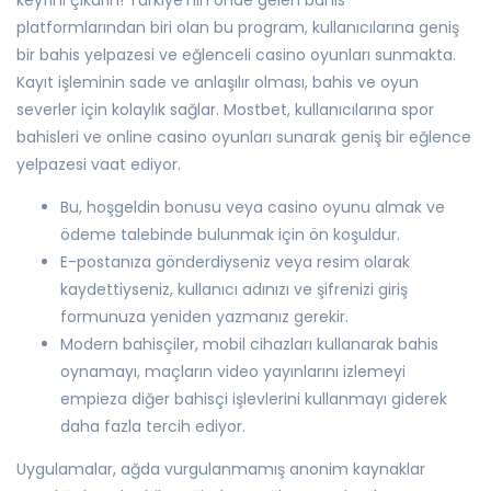
platformlarından biri olan bu program, kullanıcılarına geniş
bir bahis yelpazesi ve eğlenceli casino oyunları sunmakta.
Kayıt işleminin sade ve anlaşılır olması, bahis ve oyun
severler için kolaylık sağlar. Mostbet, kullanıcılarına spor
bahisleri ve online casino oyunları sunarak geniş bir eğlence
yelpazesi vaat ediyor.
Bu, hoşgeldin bonusu veya casino oyunu almak ve
ödeme talebinde bulunmak için ön koşuldur.
E-postanıza gönderdiyseniz veya resim olarak
kaydettiyseniz, kullanıcı adınızı ve şifrenizi giriş
formunuza yeniden yazmanız gerekir.
Modern bahisçiler, mobil cihazları kullanarak bahis
oynamayı, maçların video yayınlarını izlemeyi
empieza diğer bahisçi işlevlerini kullanmayı giderek
daha fazla tercih ediyor.
Uygulamalar, ağda vurgulanmamış anonim kaynaklar