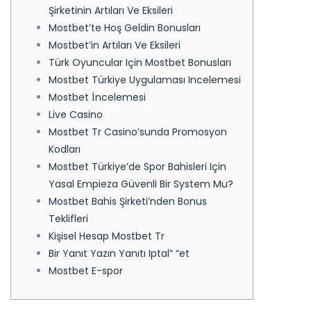
Şirketinin Artıları Ve Eksileri
Mostbet’te Hoş Geldin Bonusları
Mostbet’in Artıları Ve Eksileri
Türk Oyuncular Için Mostbet Bonusları
Mostbet Türkiye Uygulaması Incelemesi
Mostbet İncelemesi
Live Casino
Mostbet Tr Casino’sunda Promosyon
Kodları
Mostbet Türkiye’de Spor Bahisleri Için
Yasal Empieza Güvenli Bir System Mu?
Mostbet Bahis Şirketi’nden Bonus
Teklifleri
Kişisel Hesap Mostbet Tr
Bir Yanıt Yazın Yanıtı Iptal” “et
Mostbet E-spor