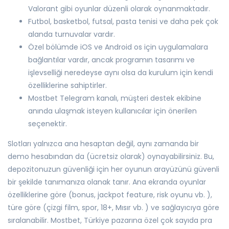
Valorant gibi oyunlar düzenli olarak oynanmaktadır.
Futbol, ​​basketbol, ​​futsal, pasta tenisi ve daha pek çok
alanda turnuvalar vardır.
Özel bölümde iOS ve Android os için uygulamalara
bağlantılar vardır, ancak programın tasarımı ve
işlevselliği neredeyse aynı olsa da kurulum için kendi
özelliklerine sahiptirler.
Mostbet Telegram kanalı, müşteri destek ekibine
anında ulaşmak isteyen kullanıcılar için önerilen
seçenektir.
Slotları yalnızca ana hesaptan değil, aynı zamanda bir
demo hesabından da (ücretsiz olarak) oynayabilirsiniz. Bu,
depozitonuzun güvenliği için her oyunun arayüzünü güvenli
bir şekilde tanımanıza olanak tanır. Ana ekranda oyunlar
özelliklerine göre (bonus, jackpot feature, risk oyunu vb. ),
türe göre (çizgi film, spor, 18+, Mısır vb. ) ve sağlayıcıya göre
sıralanabilir. Mostbet, Türkiye pazarına özel çok sayıda pra