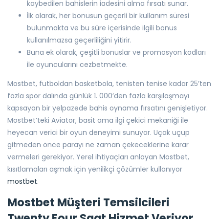
kaybedilen bahislerin iadesini alma fırsatı sunar.
İlk olarak, her bonusun geçerli bir kullanım süresi
bulunmakta ve bu süre içerisinde ilgili bonus
kullanılmazsa geçerliliğini yitirir.
Buna ek olarak, çeşitli bonuslar ve promosyon kodları
ile oyuncularını cezbetmekte.
Mostbet, futboldan basketbola, tenisten tenise kadar 25’ten
fazla spor dalında günlük 1. 000’den fazla karşılaşmayı
kapsayan bir yelpazede bahis oynama fırsatını genişletiyor.
Mostbet’teki Aviator, basit ama ilgi çekici mekaniği ile
heyecan verici bir oyun deneyimi sunuyor. Uçak uçup
gitmeden önce parayı ne zaman çekeceklerine karar
vermeleri gerekiyor. Yerel ihtiyaçları anlayan Mostbet,
kısıtlamaları aşmak için yenilikçi çözümler kullanıyor
mostbet
.
Mostbet Müşteri Temsilcileri
Twenty Four Saat Hizmet Veriyor