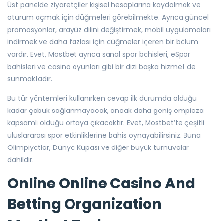
Üst panelde ziyaretçiler kişisel hesaplarına kaydolmak ve
oturum açmak için düğmeleri görebilmekte. Ayrıca güncel
promosyonlar, arayüz dilini değiştirmek, mobil uygulamaları
indirmek ve daha fazlası için düğmeler içeren bir bölüm
vardır. Evet, Mostbet ayrıca sanal spor bahisleri, eSpor
bahisleri ve casino oyunları gibi bir dizi başka hizmet de
sunmaktadır.
Bu tür yöntemleri kullanırken cevap ilk durumda olduğu
kadar çabuk sağlanmayacak, ancak daha geniş empieza
kapsamlı olduğu ortaya çıkacaktır. Evet, Mostbet’te çeşitli
uluslararası spor etkinliklerine bahis oynayabilirsiniz. Buna
Olimpiyatlar, Dünya Kupası ve diğer büyük turnuvalar
dahildir.
Online Online Casino And
Betting Organization