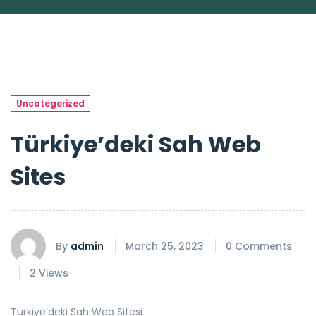
Uncategorized
Türkiye’deki Sah Web
Sites
By
admin
March 25, 2023
0 Comments
2 Views
Türkiye’deki Sah Web Sitesi