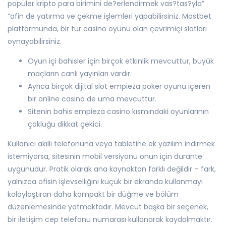
popüler kripto para birimini de?erlendirmek vas?tas?yla”
“afin de yatırma ve çekme işlemleri yapabilirsiniz. Mostbet
platformunda, bir tür casino oyunu olan çevrimiçi slotları
oynayabilirsiniz.
Oyun içi bahisler için birçok etkinlik mevcuttur, büyük
maçların canlı yayınları vardır.
Ayrıca birçok dijital slot empieza poker oyunu içeren
bir online casino de uma mevcuttur.
Sitenin bahis empieza casino kısmındaki oyunlarının
çokluğu dikkat çekici.
Kullanıcı akıllı telefonuna veya tabletine ek yazılım indirmek
istemiyorsa, sitesinin mobil versiyonu onun için durante
uygunudur. Pratik olarak ana kaynaktan farklı değildir – fark,
yalnızca ofisin işlevselliğini küçük bir ekranda kullanmayı
kolaylaştıran daha kompakt bir düğme ve bölüm
düzenlemesinde yatmaktadır. Mevcut başka bir seçenek,
bir iletişim cep telefonu numarası kullanarak kaydolmaktır.