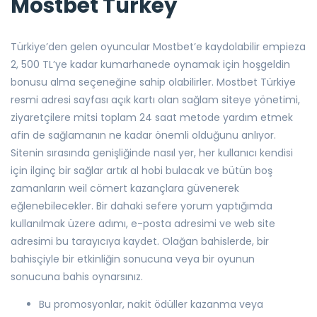
Mostbet Turkey
Türkiye’den gelen oyuncular Mostbet’e kaydolabilir empieza
2, 500 TL’ye kadar kumarhanede oynamak için hoşgeldin
bonusu alma seçeneğine sahip olabilirler. Mostbet Türkiye
resmi adresi sayfası açık kartı olan sağlam siteye yönetimi,
ziyaretçilere mitsi toplam 24 saat metode yardım etmek
afin de sağlamanın ne kadar önemli olduğunu anlıyor.
Sitenin sırasında genişliğinde nasıl yer, her kullanıcı kendisi
için ilginç bir sağlar artık al hobi bulacak ve bütün boş
zamanların weil cömert kazançlara güvenerek
eğlenebilecekler. Bir dahaki sefere yorum yaptığımda
kullanılmak üzere adımı, e-posta adresimi ve web site
adresimi bu tarayıcıya kaydet. Olağan bahislerde, bir
bahisçiyle bir etkinliğin sonucuna veya bir oyunun
sonucuna bahis oynarsınız.
Bu promosyonlar, nakit ödüller kazanma veya