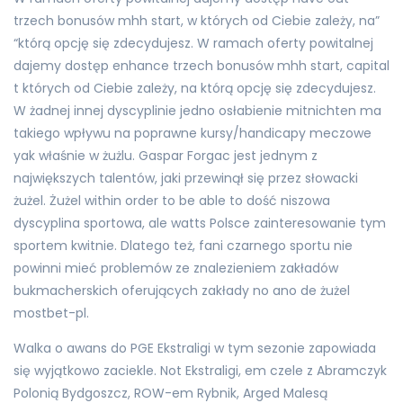
trzech bonusów mhh start, w których od Ciebie zależy, na”
“którą opcję się zdecydujesz. W ramach oferty powitalnej
dajemy dostęp enhance trzech bonusów mhh start, capital
t których od Ciebie zależy, na którą opcję się zdecydujesz.
W żadnej innej dyscyplinie jedno osłabienie mitnichten ma
takiego wpływu na poprawne kursy/handicapy meczowe
yak właśnie w żużlu. Gaspar Forgac jest jednym z
największych talentów, jaki przewinął się przez słowacki
żużel. Żużel within order to be able to dość niszowa
dyscyplina sportowa, ale watts Polsce zainteresowanie tym
sportem kwitnie. Dlatego też, fani czarnego sportu nie
powinni mieć problemów ze znalezieniem zakładów
bukmacherskich oferujących zakłady no ano de żużel
mostbet-pl.
Walka o awans do PGE Ekstraligi w tym sezonie zapowiada
się wyjątkowo zaciekle. Not Ekstraligi, em czele z Abramczyk
Polonią Bydgoszcz, ROW-em Rybnik, Arged Malesą