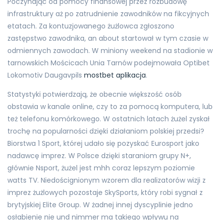
Poczynając od pomocy finansowej przez rozbudowę
infrastruktury aż po zatrudnienie zawodników na fikcyjnych
etatach. Za kontuzjowanego żużlowca zgłoszono
zastępstwo zawodnika, an about startował w tym czasie w
odmiennych zawodach. W miniony weekend na stadionie w
tarnowskich Mościcach Unia Tarnów podejmowała Optibet
Lokomotiv Daugavpils
mostbet aplikacja
.
Statystyki potwierdzają, że obecnie większość osób
obstawia w kanale online, czy to za pomocą komputera, lub
też telefonu komórkowego. W ostatnich latach żużel zyskał
trochę na popularności dzięki działaniom polskiej przedsi?
Biorstwa 1 Sport, której udało się pozyskać Eurosport jako
nadawcę imprez. W Polsce dzięki staraniom grupy N+,
głównie Nsport, żużel jest mhh coraz lepszym poziomie
watts TV. Niedoścignionym wzorem dla realizatorów wizji z
imprez żużlowych pozostaje SkySports, który robi sygnał z
brytyjskiej Elite Group. W żadnej innej dyscyplinie jedno
osłabienie nie und nimmer ma takiego wpływu na