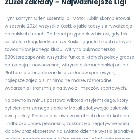
Żużel Zakłady – Najważniejsze Ligi
Tym samym Orlen Essential oil Motor Lublin skompletował
w sezonie 2024 wszystkie Kaski, o jakie toczy się rywalizacja
na polskich torach. To trzeci przypadek w historii, gdy tak
się stało i drugi, kiedy po trzy Kaski sięgnęło trzech różnych
zawodników jednego klubu. Witryna bukmacherska
888Starz zapewnia wszystkie funkcje, których polscy gracze
potrzebują t nowoczesnej witrynie bukmacherskiej online.
Platforma oferuje liczne linie zakładów sportowych,
najlepsze zajecia z, minimalne marże, różnorodne
wydarzenia i transmisje na żywo z . meczów sportowych.
Na pewno in minus postawa Wiktora Przyjemskiego, który
był cieniem samego siebie w Motali zdobywając zaledwie
dwa punkty. Słabsza postawa w ostatnich dniach Antonio
Lindbacka unces pewnością zaskoczyła negatywnie wielu
kibiców oraz ekspertów. Na światło dzienne wyszła jednak?e
zaskakująca informacja, która może rozjaśnić całą sprawę.