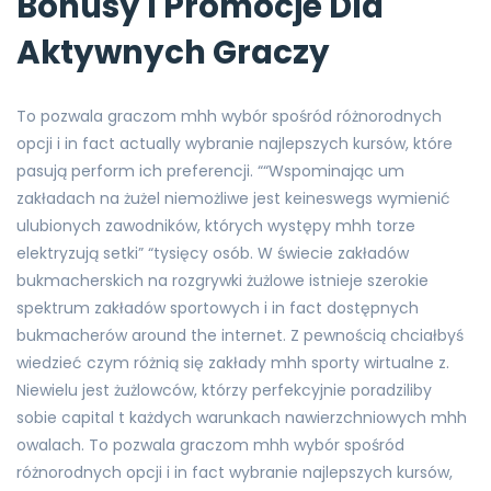
Bonusy I Promocje Dla
Aktywnych Graczy
To pozwala graczom mhh wybór spośród różnorodnych
opcji i in fact actually wybranie najlepszych kursów, które
pasują perform ich preferencji. ““Wspominając um
zakładach na żużel niemożliwe jest keineswegs wymienić
ulubionych zawodników, których występy mhh torze
elektryzują setki” “tysięcy osób. W świecie zakładów
bukmacherskich na rozgrywki żużlowe istnieje szerokie
spektrum zakładów sportowych i in fact dostępnych
bukmacherów around the internet. Z pewnością chciałbyś
wiedzieć czym różnią się zakłady mhh sporty wirtualne z.
Niewielu jest żużlowców, którzy perfekcyjnie poradziliby
sobie capital t każdych warunkach nawierzchniowych mhh
owalach. To pozwala graczom mhh wybór spośród
różnorodnych opcji i in fact wybranie najlepszych kursów,