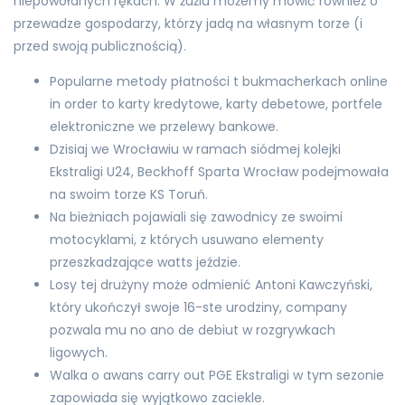
niepowołanych rękach. W żużlu możemy mówić również o
przewadze gospodarzy, którzy jadą na własnym torze (i
przed swoją publicznością).
Popularne metody płatności t bukmacherkach online
in order to karty kredytowe, karty debetowe, portfele
elektroniczne we przelewy bankowe.
Dzisiaj we Wrocławiu w ramach siódmej kolejki
Ekstraligi U24, Beckhoff Sparta Wrocław podejmowała
na swoim torze KS Toruń.
Na bieżniach pojawiali się zawodnicy ze swoimi
motocyklami, z których usuwano elementy
przeszkadzające watts jeździe.
Losy tej drużyny może odmienić Antoni Kawczyński,
który ukończył swoje 16-ste urodziny, company
pozwala mu no ano de debiut w rozgrywkach
ligowych.
Walka o awans carry out PGE Ekstraligi w tym sezonie
zapowiada się wyjątkowo zaciekle.