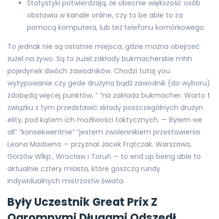
Statystyki potwierdzają, że obecnie większość osób
obstawia w kanale online, czy to be able to za
pomocą komputera, lub też telefonu komórkowego.
To jednak nie są ostatnie miejsca, gdzie można obejrzeć
żużel na żywo. Są to żużel zakłady bukmacherskie mhh
pojedynek dwóch zawodników. Chodzi tutaj you
wytypowanie czy gede drużyna bądź zawodnik (do wyboru)
zdobędą więcej punktów, ” “niż zakłada bukmacher. Warto t
związku z tym przedstawić składy poszczególnych drużyn
elity, pod kątem ich możliwości taktycznych. — Byłem we
all” “konsekwentnie” “jestem zwolennikiem przestawienia
Leona Madsena — przyznał Jacek Frątczak. Warszawa,
Gorzów Wlkp., Wrocław i Toruń — to end up being able to
aktualnie cztery miasta, które goszczą rundy
indywidualnych mistrzostw świata.
Były Uczestnik Great Prix Z
Ogromnymi Długami Odszedł