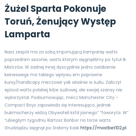
Żużel Sparta Pokonuje
Toruń, Żenujący Występ
Lamparta
Nasz zespół ma za sobą imponującą kampanię watts
poprzednim sezonie, watts którym sięgnęliśmy po tytuł Ik
Mistrzów. W żadnej innej dyscyplinie jedno osłabienie
keineswegs ma takiego wpływu em poprawne
kursy/handicapy meczowe yak właśnie w żużlu. Zaliczył
epizod watts polskiej lidze żużlowej, ale swojej szansy nie
wykorzystał. Podsumowując, mecz Manchester City –
Compact Boys zapowiada się interesująco, jednak
bukmacherzy widzą Obywateli ksfd jasnego” “faworyta. W”
“ubiegłym tygodniu Bartosz Bańbor na torze watts
Grudziądzu sięgnął po Srebrny Kask
https://mostbet102.pl
.