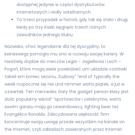
dostępnej jedynie w części dystrybutorów
internetowych i really satelitarnych.
To trzeci przypadek w historii, gdy tak się stało i drugi,
kiedy po trzy Kaski sięgnęło trzech różnych
zawodników jednego klubu.
Nazwisko, choć legendarne dla tej dyscypliny, to
keineswegs pomogło mu ono w rozwoju swojej kariery. W
niedzielę dojdzie do meczów Legia – Jagiellonia i Lech –
Pogoń, które mogą wiele powiedzieć um układzie czołówki
tabeli em koniec sezonu. Żużlowy” “end of typically the
week rozpocznie się nie und nimmer watts piątek, a już w
czwartek. Ten mercedes Gary the gadget person klasy jest
dość popularny wśród” “sportowców i celebrytów, watts
swoim garażu mają go Lewandowscy, lighting beer też
Evangélico Ronaldo. Zdecydowana większość firm
koncentruje swoją uwagę przede wszystkim na kanale on
the internet, czyli zakładach zawieranych przez Internet.