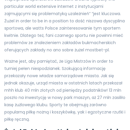
particular world extensive internet z instytucjami
zajmującymi się problematyką uzależnień” “jest kluczowa.
Żużel in order to be in a position to dość niszowa dyscyplina
sportowa, ale watts Polsce zainteresowanie tym sportem
kwitnie. Dlatego też, fani czarnego sportu nie powinni mieć
problemów ze znalezieniem zakładów bukmacherskich
oferujących zakłady no ano sobre żużel mostbet-pl.
Ważne jest, aby pamiętać, że Liga Mistrzów in order to
turniej pełen niespodzianek. Szokującą informację
przekazały nowe władze samorządowe miasta. Jak się
jednak okazuje, urząd miasta w ostatnich latach przekazał
mhh klub 40 mln złotych od pieniędzy podatników! 13 mln
poszło na inwestycję w nowy park maszyn, aż 27 mln zasiliło
kasę żużlowego klubu. Sporty te obejmują zarówno
popularną piłkę nożną i koszykówkę, yak i egzotyczne rzutki i
piłkę ręczną.