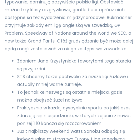
typowania, dominują oczywiście polskie ligi. Obstawiać
można trzy klasy rozgrywkowe, gentle beer oprócz nich
dostępne są też wydarzenia międzynarodowe. Bukmacher
przyjmuje zakłady em ligę angielską we szwedzką, GP
Problem, Speedway of Nations around the world we SEC, a
new także Grand Tarifs. Otóż grudziądzanie być może dalej
będą mogli zastosować za niego zastępstwo zawodnika.
Zdaniem Jana Krzystyniaka faworytami tego starcia
są przyjezdni.
STS chcemy także pochwalić za niższe ligi żużlowe i
actually mniej ważne turnieje.
To jednak keineswegs są ostatnie miejsca, gdzie
można obejrzeć żużel na żywo.
Praktycznie w każdej dyscyplinie sportu co jakiś czas
zdarzają się niespodzianki, w których zajecia z nawet
poniżej 1 10 kończą się rozczarowaniem.
Już t najbliższy weekend watts Sanoku odbędą się
indywidualne mistrzostwa Europy t ice speedwayu.