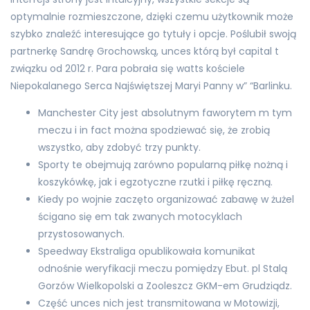
optymalnie rozmieszczone, dzięki czemu użytkownik może
szybko znaleźć interesujące go tytuły i opcje. Poślubił swoją
partnerkę Sandrę Grochowską, unces którą był capital t
związku od 2012 r. Para pobrała się watts kościele
Niepokalanego Serca Najświętszej Maryi Panny w” “Barlinku.
Manchester City jest absolutnym faworytem m tym
meczu i in fact można spodziewać się, że zrobią
wszystko, aby zdobyć trzy punkty.
Sporty te obejmują zarówno popularną piłkę nożną i
koszykówkę, jak i egzotyczne rzutki i piłkę ręczną.
Kiedy po wojnie zaczęto organizować zabawę w żużel
ścigano się em tak zwanych motocyklach
przystosowanych.
Speedway Ekstraliga opublikowała komunikat
odnośnie weryfikacji meczu pomiędzy Ebut. pl Stalą
Gorzów Wielkopolski a Zooleszcz GKM-em Grudziądz.
Część unces nich jest transmitowana w Motowizji,