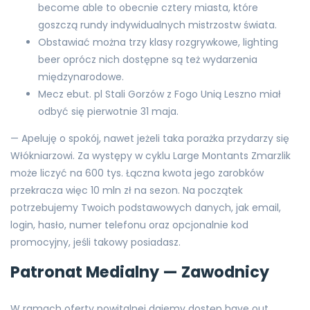
become able to obecnie cztery miasta, które
goszczą rundy indywidualnych mistrzostw świata.
Obstawiać można trzy klasy rozgrywkowe, lighting
beer oprócz nich dostępne są też wydarzenia
międzynarodowe.
Mecz ebut. pl Stali Gorzów z Fogo Unią Leszno miał
odbyć się pierwotnie 31 maja.
— Apeluję o spokój, nawet jeżeli taka porażka przydarzy się
Włókniarzowi. Za występy w cyklu Large Montants Zmarzlik
może liczyć na 600 tys. Łączna kwota jego zarobków
przekracza więc 10 mln zł na sezon. Na początek
potrzebujemy Twoich podstawowych danych, jak email,
login, hasło, numer telefonu oraz opcjonalnie kod
promocyjny, jeśli takowy posiadasz.
Patronat Medialny — Zawodnicy
W ramach oferty powitalnej dajemy dostęp have out