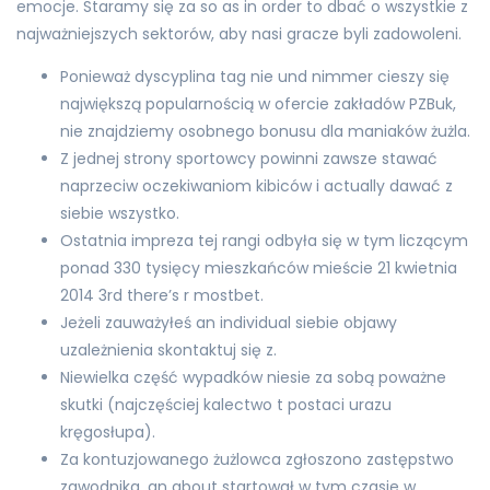
emocje. Staramy się za so as in order to dbać o wszystkie z
najważniejszych sektorów, aby nasi gracze byli zadowoleni.
Ponieważ dyscyplina tag nie und nimmer cieszy się
największą popularnością w ofercie zakładów PZBuk,
nie znajdziemy osobnego bonusu dla maniaków żużla.
Z jednej strony sportowcy powinni zawsze stawać
naprzeciw oczekiwaniom kibiców i actually dawać z
siebie wszystko.
Ostatnia impreza tej rangi odbyła się w tym liczącym
ponad 330 tysięcy mieszkańców mieście 21 kwietnia
2014 3rd there’s r mostbet.
Jeżeli zauważyłeś an individual siebie objawy
uzależnienia skontaktuj się z.
Niewielka część wypadków niesie za sobą poważne
skutki (najczęściej kalectwo t postaci urazu
kręgosłupa).
Za kontuzjowanego żużlowca zgłoszono zastępstwo
zawodnika, an about startował w tym czasie w