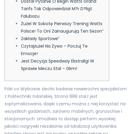
Dostał Pytanie O Begin Watts Grand
Tarifs Tak Odpowiedział M?r D?ligt
Falubazu
Żużel W Sobotę Pierwszy Trening Watts
Polsce! To Oni Zainaugurują Ten Sezon”
Zakłady Sportowe”
Czytajżużel Na Żywo – Poczuj Te
Emocje!
Jest Decyzja Speedway Ekstraligi W
Sprawie Meczu Stal – Gkm!
Póki co Wybrzeże zleciło badanie nawierzchni specjalistom
z Politechniki Gdańskiej. Strona 888 starz jest
zoptymalizowana, dzięki czemu można z niej korzystać na
wszystkich gadżetach, zarówno mobilnych, grunzochse i
stacjonarnych. Umożliwia to dostęp perform wysokiej
jakości rozgrywki niezależnie od lokalizacji użytkownika.
Interfejs strony jest intuicyjny, wszystkie sekcje są