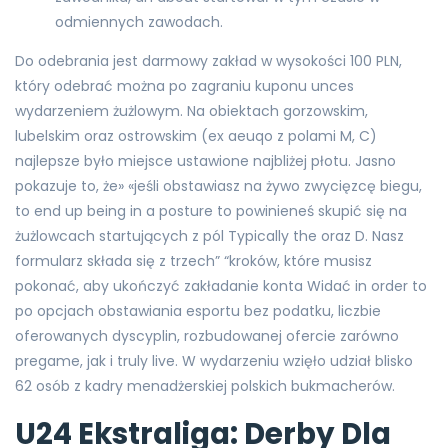
odmiennych zawodach.
Do odebrania jest darmowy zakład w wysokości 100 PLN,
który odebrać można po zagraniu kuponu unces
wydarzeniem żużlowym. Na obiektach gorzowskim,
lubelskim oraz ostrowskim (ex aeuqo z polami M, C)
najlepsze było miejsce ustawione najbliżej płotu. Jasno
pokazuje to, że» «jeśli obstawiasz na żywo zwycięzcę biegu,
to end up being in a posture to powinieneś skupić się na
żużlowcach startujących z pól Typically the oraz D. Nasz
formularz składa się z trzech” “kroków, które musisz
pokonać, aby ukończyć zakładanie konta Widać in order to
po opcjach obstawiania esportu bez podatku, liczbie
oferowanych dyscyplin, rozbudowanej ofercie zarówno
pregame, jak i truly live. W wydarzeniu wzięło udział blisko
62 osób z kadry menadżerskiej polskich bukmacherów.
U24 Ekstraliga: Derby Dla