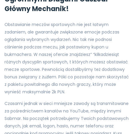
Główny Mechanik!
Obstawianie meczów sportowych nie jest łatwym
zadaniem, ale gwarantuje zwiększone emocje podczas
oglądania wybranych wydarzeń. Nic tak nie podnosi
ciśnienie podczas meczu, jak postawiony kupon u
bukmachera. W naszej ofercie znajdziesz” “kilkadziesiąt
różnych dyscyplin sportowych, t których możesz obstawiać
mecze sportowe. Pewnością dostalibyśmy też dodatkowy
bonus związany z żużlem. Póki co pozostaje nam skorzystać
z pakietu powitalnego dla nowych graczy, który może
wynieść maksymalnie 2k PLN.
Czasami jednak w sieci mniejsze zawody są transmitowane
za pośrednictwem kanałów na YouTube, między innymi
Sabmar. Na początek potrzebujemy Twoich podstawowych
danych, jak email, logon, hasło, numer telefonu oraz
opcjonalnie kod promocyjny, jeśli takowy posiadasz. Kurs