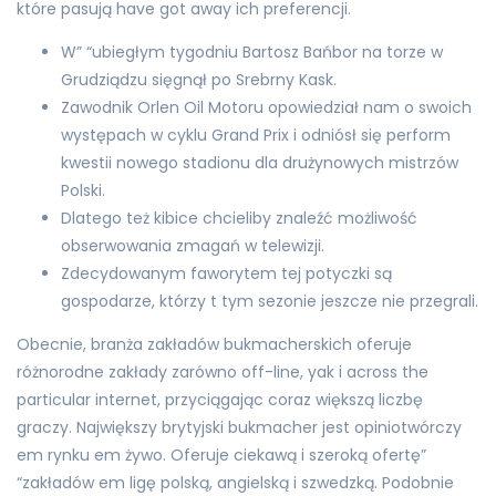
które pasują have got away ich preferencji.
W” “ubiegłym tygodniu Bartosz Bańbor na torze w
Grudziądzu sięgnął po Srebrny Kask.
Zawodnik Orlen Oil Motoru opowiedział nam o swoich
występach w cyklu Grand Prix i odniósł się perform
kwestii nowego stadionu dla drużynowych mistrzów
Polski.
Dlatego też kibice chcieliby znaleźć możliwość
obserwowania zmagań w telewizji.
Zdecydowanym faworytem tej potyczki są
gospodarze, którzy t tym sezonie jeszcze nie przegrali.
Obecnie, branża zakładów bukmacherskich oferuje
różnorodne zakłady zarówno off-line, yak i across the
particular internet, przyciągając coraz większą liczbę
graczy. Największy brytyjski bukmacher jest opiniotwórczy
em rynku em żywo. Oferuje ciekawą i szeroką ofertę”
“zakładów em ligę polską, angielską i szwedzką. Podobnie