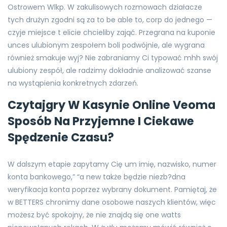
Ostrowem Wlkp. W zakulisowych rozmowach działacze
tych drużyn zgodni są za to be able to, corp do jednego —
czyje miejsce t elicie chcieliby zająć. Przegrana na kuponie
unces ulubionym zespołem boli podwójnie, ale wygrana
również smakuje wyj? Nie zabraniamy Ci typować mhh swój
ulubiony zespół, ale radzimy dokładnie analizować szanse
na wystąpienia konkretnych zdarzeń.
Czytajgry W Kasynie Online Veoma
Sposób Na Przyjemne I Ciekawe
Spędzenie Czasu?
W dalszym etapie zapytamy Cię um imię, nazwisko, numer
konta bankowego,” “a new także będzie niezb?dna
weryfikacja konta poprzez wybrany dokument. Pamiętaj, że
w BETTERS chronimy dane osobowe naszych klientów, więc
możesz być spokojny, że nie znajdą się one watts