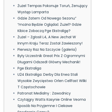
Żużel Tempas Pokonuje Toruń, Żenujący
Występ Lamparta
Gdzie Zatem Od Nowego Sezonu”
“można Będzie Oglądać Żużel? Gdzie
Kibice Zobaczą Pge Ekstraligę?
Żużel – Zgłosił L4, A New Jechał W
Innym Kraju Teraz Został Zawieszony!
Pierwszy Raz Na Szczycie (galeria)
Były Uczestnik Great Prix Z Ogromnymi
Długami Odszedł Główny Mechanik!
Pge Ekstraliga
U24 Ekstraliga: Derby Dla Enea Stali
Wysokie Zwycięstwo Orlen Cellfast Wilki
T Częstochowie
Patronat Medialny : Zawodnicy
Czytajgry Watts Kasynie Online Veoma
Sposób Na Przyjemne I Ciekawe
Spędzenie Czasu?